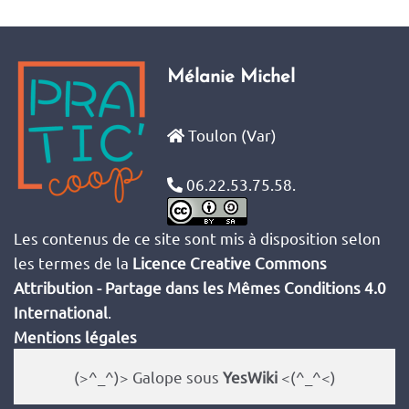
Avant de se lancer
Mélanie Michel
Choisir des illustrations
Cibler les attentes des
Toulon (Var)
utilisateurs
06.22.53.75.58.
Concevoir un formulaire
Consulter les données brutes d'une
Les contenus de ce site sont mis à disposition selon
fiche
les termes de la
Licence Creative Commons
Attribution - Partage dans les Mêmes Conditions 4.0
Création de compte utilisateur
International
.
Mentions légales
Créer un template de fiche
(>^_^)> Galope sous
YesWiki
<(^_^<)
Créer un template de liste