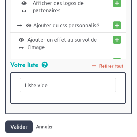
Afficher des logos de
partenaires
Ajouter du css personnalisé
Ajouter un effet au survol de
l'image
Ajuster le bandeau
Votre liste
Retirer tout
Améliorer la lisibilité du bouton
"S'inscrire"
Liste vide
Astuces CSS
Autres réglages avancés
Valider
Annuler
Avant de faire un template de
liste